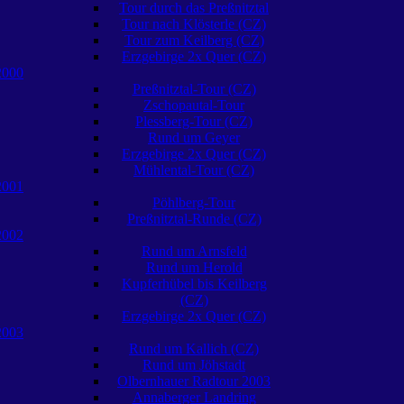
Tour durch das Preßnitztal
Tour nach Klösterle (CZ)
Tour zum Keilberg (CZ)
Erzgebirge 2x Quer (CZ)
2000
Preßnitztal-Tour (CZ)
Zschopautal-Tour
Plessberg-Tour (CZ)
Rund um Geyer
Erzgebirge 2x Quer (CZ)
Mühlental-Tour (CZ)
2001
Pöhlberg-Tour
Preßnitztal-Runde (CZ)
2002
Rund um Arnsfeld
Rund um Herold
Kupferhübel bis Keilberg
(CZ)
Erzgebirge 2x Quer (CZ)
2003
Rund um Kallich (CZ)
Rund um Jöhstadt
Olbernhauer Radtour 2003
Annaberger Landring