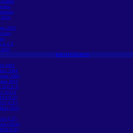
roatien
osnien
eimreise
e 2024
tage 2025
ovinj
inj
O-A-CZ
e 2025
KRADTOUREN
ld 2002
Harz 2004
birge 2009
ngen 2011
1: D-CZ-A
12: D-CZ
2014 (CZ)
015 (CZ)
 Harz 2015
016 (CZ)
en (2016)
 2016 (CZ)