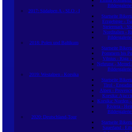
Emilia Romagna -
Bildergaleri
2017: Südalpen A - SLO - I
Startseite Biker
Erzgebirge - Ts
Steiermark - S
Norditalien - R
Bildergaleri
2018: Polen und Baltikum
Startseite Biker
Pommern bis Po
Vilnius - Riga -
Nehrung - Memel -
Bildergaleri
2019: Westalpen - Korsika
Startseite Biker
Tirol - Engadin
Alpen - Provence
Korsika: Ajacci
Korsika: Norden -
Riviera - Hei
Bildergaleri
2020: Deutschland-Tour
Startseite Biker
Sauerland - Eife