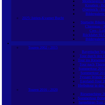
Montenegro - K
Kroatien - B
Österreich - H
Bildergaleri
2025: Istrien-Kvarner Bucht
Startseite Biker
Chiemgau - R
Cres - Loš
Rückfahrt SL
Bildergaleri
Touren 2002 - 2015
Bayerischer Wa
Tour durch den 
Tour ins Riesenge
Tour nach Thüri
Sommertour 201
Sommertour 20
Tyssaer Wände 
Egerland-Tour 2
Herbsttour in den
Touren 2016 - 2020
Riesengebirge 2
Sommertour Böhm
Isergebirge-Tour