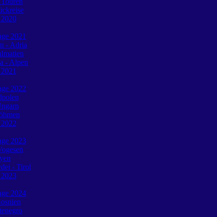
 Touren
ückreise
e 2020
tage 2021
n - Adria
almatien
a - Alpen
e 2021
tage 2022
dpolen
Ungarn
Böhmen
e 2022
tage 2023
Vogesen
oyen
ei - Tirol
e 2023
tage 2024
Bosnien
tenegro