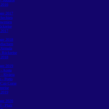
 Südtirol
e 2016
tage 2017
chechien
lowenien
ückreise
e 2017
tage 2018
dlachien
 Jürmala
 Rückreise
e 2018
tage 2019
 - Aosta
 - Riviera
o - Porto
 Cap Corse
mreise
e 2019
tage 2020
l - Pfalz