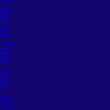
tage 2013
Toskana
rsika
 Teil 1
 Teil 2
gebirge
Korsika
tage 2014
lowakei
hechien
zgebirge
e 2014
tage 2015
roatien
talien
ckreise
e 2015
tage 2016
 - Toskana
- Marken