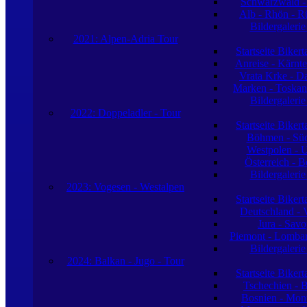
Schwarzwald -
Alb - Rhön - R
Bildergaleri
2021: Alpen-Adria Tour
Startseite Biker
Anreise - Kärnte
Vrata Krke - D
Marken - Toskan
Bildergaleri
2022: Doppeladler - Tour
Startseite Biker
Böhmen - Sü
Westpolen - 
Österreich - 
Bildergaleri
2023: Vogesen - Westalpen
Startseite Biker
Deutschland - 
Jura - Sav
Piemont - Lombard
Bildergaleri
2024: Balkan - Jugo - Tour
Startseite Biker
Tschechien - 
Bosnien - Mon