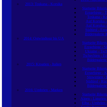
2013: Toskana - Korsika
Startseite Biker
Erzgebirge - 
Toskana - Ko
Auf Korsika -
Auf Korsika -
Südtirol - Erz
Bildergalerie 
2014: Ostwindtour bis UA
Startseite Biker
Erzgebirge - S
Ukraine - Tsc
Tschechien - Er
Bildergaleri
2015: Kroatien - Italien
Startseite Biker
Erzgebirge - K
Slowenien - I
Südtirol - Rü
Bildergaleri
2016: Umbrien - Marken
Startseite Biker
Alpen - Ligurien
Elba - Umbrien 