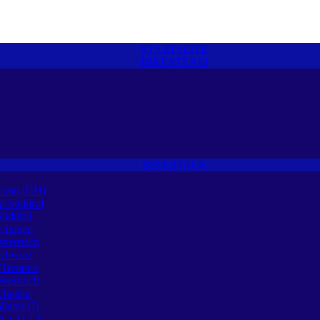
STARTSEITE
BIKERTEAM
BIKERTAGE
naun (CH)
n/Südtirol
Südtirol
/Italien
sterreich
Schweiz
Trentino
sterreich
Italien
larsa (I)
 A-CH-I-F