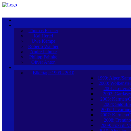
Thomas Fischer
Kai Hertel
Uwe Kempe
Roberto Walther
André Pahnke
Philipp Pahnke
Oliver Anton
Bikertage 1999 - 2010
1999: Alpen/Sam
2000: Wolkenstei
2001: Leifers/
2002: Gardasee
2003: Kärnten/Ö
2004: Salouf/
2005: Lavarone/
2007: Kärnten/Ö
2008: Trentino/
2009: Foxi di Val
2010: Alpentour