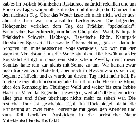
gab es im typisch böhmischen Rastaurace natürlich reichlich und am
Ende des Tages waren alle zufrieden und drückten die Daumen für
den nächsten Tag. Über das Wetter lasse ich mich nicht weiter aus,
aber die Tour war ein absoluter Leckerbissen. Die folgenden
Höhepunkte verliehen dem Tag das Prädikat "spektakulär":
Böhmisches Bäderdreieck, nördlicher Oberpfälzer Wald, Naturpark
Fränkische Schweiz, Haßberge, Bayerische Rhön, Naturpark
Hessischer Spessart. Die zweite Übernachtung gab es dann in
Schotten im mittelhessischen Vogelsbergkreis, wo wir mit der
warmen Abendsonne um die Wette strahlten. Die Erwähnung der
Rückfahrt erfolgt nur aus rein statistischem Zweck, denn dieser
Sonntag hatte rein gar nichts mit Sonne zu tun. Wir kamen zwar
noch trocken vom Hotelhof, aber noch in Hessen zog es sich zu,
begann zu kübeln und es wurde an diesem Tag nicht mehr hell. Es
folgte die eigentlich hervorragende Tour durch die Hessische Rhön,
über den Rennsteig im Thüringer Wald und weiter bis zum Imbiss
Haase in Magdala. Eigentlich deswegen, weil ab 500 Höhenmetern
alles grau und daher überhaupt nichts mehr zu sehen war. Die
restliche Tour ist geschenkt. Egal. Im Rückspiegel bleibt die
Erinnerung an zwei feine Tourentage mit geselligen Abenden und
zum Teil herrlichen Ausblicken in die herbstliche Natur
Mitteldeutschlands. Bis bald!