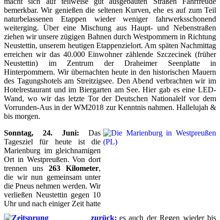
macht sich auf teilweise gut ausgebauten Straßen Fahrfreude
bemerkbar. Wir genießen die seltenen Kurven, ehe es auf zum Teil
naturbelassenen Etappen wieder weniger fahrwerksschonend
weiterging. Über eine Mischung aus Haupt- und Nebenstraßen
ziehen wir unsere zügigen Bahnen durch Westpommern in Richtung
Neustettin, unserem heutigen Etappenzielort. Am späten Nachmittag
erreichen wir das 40.000 Einwohner zählende Szczecinek (früher
Neustettin) im Zentrum der Draheimer Seenplatte in
Hinterpommern. Wir übernachten heute in den historischen Mauern
des Tagungshotels am Streitzigsee. Den Abend verbrachten wir im
Hotelrestaurant und im Biergarten am See. Hier gab es eine LED-
Wand, wo wir das letzte Tor der Deutschen Nationalelf vor dem
Vorrunden-Aus in der WM2018 zur Kenntnis nahmen. Hallelujah &
bis morgen.
Sonntag, 24. Juni:
Das
Tagesziel für heute ist die
Marienburg im gleichnamigen
Ort in Westpreußen. Von dort
trennen uns
263 Kilometer
,
die wir nun gemeinsam unter
die Pneus nehmen werden. Wir
verließen Neustettin gegen 10
Uhr und nach einiger Zeit hatte
es auch der Regen wieder bis