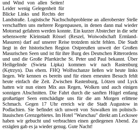
und Wind von allen Seiten!
Leider wenig Gelegenheit für
Blicke Links und Rechts der
Landstraße. Logistische Nachschubprobleme an alleroberster Stelle
verschafften uns mehrere Regenpausen, in denen dann mal wieder
Motorrad gefahren werden konnte. Ein kurzer Abstecher in die sehr
sehenswerte Kleinstadt Rössel (Reszel, Woiwodschaft Ermland-
Masuren) darf auf unserer Reise trotzdem nicht fehlen. Die Stadt
liegt in der historischen Region Ostpreußen unweit der Großen
Masurischen Seen und ist für ihre Burg des Deutschen Ritterordens
und und die Große Pfarrkirche St. Peter und Paul bekannt. Über
Heiligelinde (Swieta Lipka) kommen wir nach Rastenburg
(Kętrzyn). Das ehem. FHQ Wolfsschanze ließen wir heute links
liegen. Wir kennen es bereits und für einen erneuten Besuch fehlt
heute einfach die Zeit. Zwischen Rastenburg, Lötzen und Lyck
hatten wir nun einen Mix aus Regen, Wolken und auch einigen
sonnigen Abschnitten. Die Fahrt durch die sanften Hügel entlang
großartiger Seen entschädigte uns für die am Morgen erlittene
Schmach. Gegen 17 Uhr erreich wir die Stadt Augustow in
Podlachien. Sie befindet sich unweit von Suwalken im polnisch-
litauischen Grenzgebietes. Im Hotel "Warschau" direkt am Leckosee
haben wir gebucht und verbrachten einen gediegenen Abend. Zu
erzäglen gab es ja wieder genug. Gute Nacht!