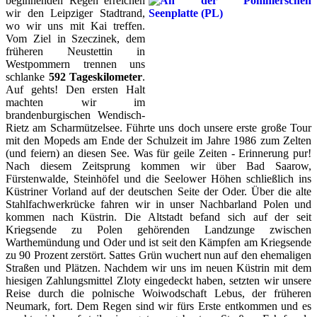
beginnenden Regen erreichen
wir den Leipziger Stadtrand,
wo wir uns mit Kai treffen.
Vom Ziel in Szeczinek, dem
früheren Neustettin in
Westpommern trennen uns
schlanke
592 Tageskilometer
.
Auf gehts! Den ersten Halt
machten wir im
brandenburgischen Wendisch-
Rietz am Scharmützelsee. Führte uns doch unsere erste große Tour
mit den Mopeds am Ende der Schulzeit im Jahre 1986 zum Zelten
(und feiern) an diesen See. Was für geile Zeiten - Erinnerung pur!
Nach diesem Zeitsprung kommen wir über Bad Saarow,
Fürstenwalde, Steinhöfel und die Seelower Höhen schließlich ins
Küstriner Vorland auf der deutschen Seite der Oder. Über die alte
Stahlfachwerkrücke fahren wir in unser Nachbarland Polen und
kommen nach Küstrin. Die Altstadt befand sich auf der seit
Kriegsende zu Polen gehörenden Landzunge zwischen
Warthemündung und Oder und ist seit den Kämpfen am Kriegsende
zu 90 Prozent zerstört. Sattes Grün wuchert nun auf den ehemaligen
Straßen und Plätzen. Nachdem wir uns im neuen Küstrin mit dem
hiesigen Zahlungsmittel Zloty eingedeckt haben, setzten wir unsere
Reise durch die polnische Woiwodschaft Lebus, der früheren
Neumark, fort. Dem Regen sind wir fürs Erste entkommen und es