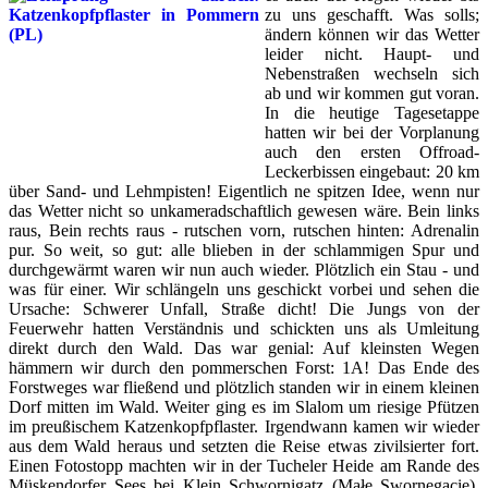
zu uns geschafft. Was solls;
ändern können wir das Wetter
leider nicht. Haupt- und
Nebenstraßen wechseln sich
ab und wir kommen gut voran.
In die heutige Tagesetappe
hatten wir bei der Vorplanung
auch den ersten Offroad-
Leckerbissen eingebaut: 20 km
über Sand- und Lehmpisten! Eigentlich ne spitzen Idee, wenn nur
das Wetter nicht so unkameradschaftlich gewesen wäre. Bein links
raus, Bein rechts raus - rutschen vorn, rutschen hinten: Adrenalin
pur. So weit, so gut: alle blieben in der schlammigen Spur und
durchgewärmt waren wir nun auch wieder. Plötzlich ein Stau - und
was für einer. Wir schlängeln uns geschickt vorbei und sehen die
Ursache: Schwerer Unfall, Straße dicht! Die Jungs von der
Feuerwehr hatten Verständnis und schickten uns als Umleitung
direkt durch den Wald. Das war genial: Auf kleinsten Wegen
hämmern wir durch den pommerschen Forst: 1A! Das Ende des
Forstweges war fließend und plötzlich standen wir in einem kleinen
Dorf mitten im Wald. Weiter ging es im Slalom um riesige Pfützen
im preußischem Katzenkopfpflaster. Irgendwann kamen wir wieder
aus dem Wald heraus und setzten die Reise etwas zivilsierter fort.
Einen Fotostopp machten wir in der Tucheler Heide am Rande des
Müskendorfer Sees bei Klein Schwornigatz (Małe Swornegacie).