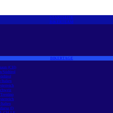
STARTSEITE
BIKERTEAM
BIKERTAGE
naun (CH)
n/Südtirol
Südtirol
/Italien
sterreich
Schweiz
Trentino
sterreich
Italien
larsa (I)
 A-CH-I-F