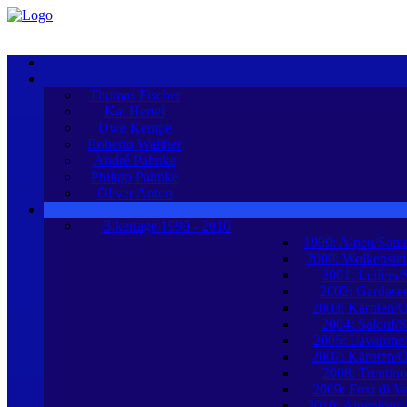
Thomas Fischer
Kai Hertel
Uwe Kempe
Roberto Walther
André Pahnke
Philipp Pahnke
Oliver Anton
Bikertage 1999 - 2010
1999: Alpen/Sam
2000: Wolkenstei
2001: Leifers/
2002: Gardasee
2003: Kärnten/Ö
2004: Salouf/
2005: Lavarone/
2007: Kärnten/Ö
2008: Trentino/
2009: Foxi di Val
2010: Alpentour