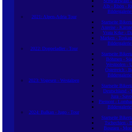
Schwarzwald -
Alb - Rhön - R
Bildergaleri
2021: Alpen-Adria Tour
Startseite Biker
Anreise - Kärnte
Vrata Krke - D
Marken - Toskan
Bildergaleri
2022: Doppeladler - Tour
Startseite Biker
Böhmen - Sü
Westpolen - 
Österreich - 
Bildergaleri
2023: Vogesen - Westalpen
Startseite Biker
Deutschland - 
Jura - Sav
Piemont - Lombard
Bildergaleri
2024: Balkan - Jugo - Tour
Startseite Biker
Tschechien - 
Bosnien - Mon