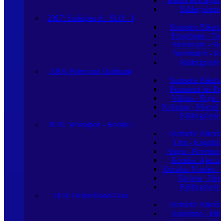
Emilia Romagna -
Bildergaleri
2017: Südalpen A - SLO - I
Startseite Biker
Erzgebirge - Ts
Steiermark - S
Norditalien - R
Bildergaleri
2018: Polen und Baltikum
Startseite Biker
Pommern bis Po
Vilnius - Riga -
Nehrung - Memel -
Bildergaleri
2019: Westalpen - Korsika
Startseite Biker
Tirol - Engadin
Alpen - Provence
Korsika: Ajacci
Korsika: Norden -
Riviera - Hei
Bildergaleri
2020: Deutschland-Tour
Startseite Biker
Sauerland - Eife