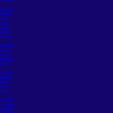
tage 2013
Toskana
rsika
 Teil 1
 Teil 2
gebirge
Korsika
tage 2014
lowakei
hechien
zgebirge
e 2014
tage 2015
roatien
talien
ckreise
e 2015
tage 2016
 - Toskana
- Marken