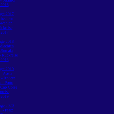
 Südtirol
e 2016
tage 2017
chechien
lowenien
ückreise
e 2017
tage 2018
dlachien
 Jürmala
 Rückreise
e 2018
tage 2019
 - Aosta
 - Riviera
o - Porto
 Cap Corse
mreise
e 2019
tage 2020
l - Pfalz