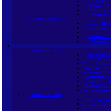
Montenegro - K
Kroatien - B
Österreich - H
Bildergaleri
2025: Istrien-Kvarner Bucht
Startseite Biker
Chiemgau - R
Cres - Loš
Rückfahrt SL
Bildergaleri
Touren 2002 - 2015
Bayerischer Wa
Tour durch den 
Tour ins Riesenge
Tour nach Thüri
Sommertour 201
Sommertour 20
Tyssaer Wände 
Egerland-Tour 2
Herbsttour in den
Touren 2016 - 2020
Riesengebirge 2
Sommertour Böhm
Isergebirge-Tour