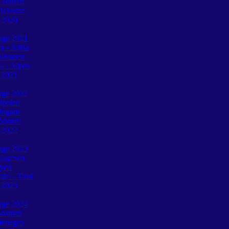
 Touren
ückreise
e 2020
tage 2021
n - Adria
almatien
a - Alpen
e 2021
tage 2022
dpolen
Ungarn
Böhmen
e 2022
tage 2023
Vogesen
oyen
ei - Tirol
e 2023
tage 2024
Bosnien
tenegro