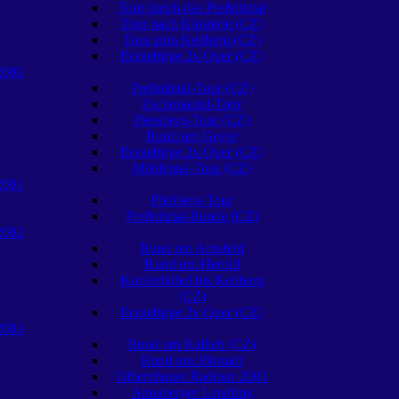
Tour durch das Preßnitztal
Tour nach Klösterle (CZ)
Tour zum Keilberg (CZ)
Erzgebirge 2x Quer (CZ)
2000
Preßnitztal-Tour (CZ)
Zschopautal-Tour
Plessberg-Tour (CZ)
Rund um Geyer
Erzgebirge 2x Quer (CZ)
Mühlental-Tour (CZ)
2001
Pöhlberg-Tour
Preßnitztal-Runde (CZ)
2002
Rund um Arnsfeld
Rund um Herold
Kupferhübel bis Keilberg
(CZ)
Erzgebirge 2x Quer (CZ)
2003
Rund um Kallich (CZ)
Rund um Jöhstadt
Olbernhauer Radtour 2003
Annaberger Landring