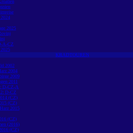
roatien
osnien
eimreise
e 2024
tage 2025
ovinj
inj
O-A-CZ
e 2025
KRADTOUREN
ld 2002
Harz 2004
birge 2009
ngen 2011
1: D-CZ-A
12: D-CZ
2014 (CZ)
015 (CZ)
 Harz 2015
016 (CZ)
en (2016)
 2016 (CZ)