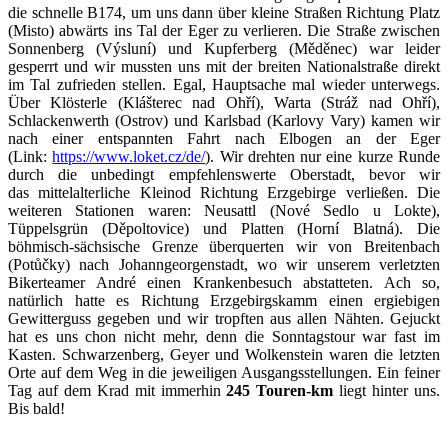
die schnelle B174, um uns dann über kleine Straßen Richtung Platz
(Misto) abwärts ins Tal der Eger zu verlieren. Die Straße zwischen
Sonnenberg (Výsluní) und Kupferberg (Měděnec) war leider
gesperrt und wir mussten uns mit der breiten Nationalstraße direkt
im Tal zufrieden stellen. Egal, Hauptsache mal wieder unterwegs.
Über Klösterle (Klášterec nad Ohří), Warta (Stráž nad Ohří),
Schlackenwerth (Ostrov) und Karlsbad (Karlovy Vary) kamen wir
nach einer entspannten Fahrt nach Elbogen an der Eger
(Link:
https://www.loket.cz/de/
). Wir drehten nur eine kurze Runde
durch die unbedingt empfehlenswerte Oberstadt, bevor wir
das mittelalterliche Kleinod Richtung Erzgebirge verließen. Die
weiteren Stationen waren: Neusattl (Nové Sedlo u Lokte),
Tüppelsgrün (Děpoltovice) und Platten (Horní Blatná). Die
böhmisch-sächsische Grenze überquerten wir von Breitenbach
(Potůčky) nach Johanngeorgenstadt, wo wir unserem verletzten
Bikerteamer André einen Krankenbesuch abstatteten. Ach so,
natürlich hatte es Richtung Erzgebirgskamm einen ergiebigen
Gewitterguss gegeben und wir tropften aus allen Nähten. Gejuckt
hat es uns chon nicht mehr, denn die Sonntagstour war fast im
Kasten. Schwarzenberg, Geyer und Wolkenstein waren die letzten
Orte auf dem Weg in die jeweiligen Ausgangsstellungen. Ein feiner
Tag auf dem Krad mit immerhin
245 Touren-km
liegt hinter uns.
Bis bald!