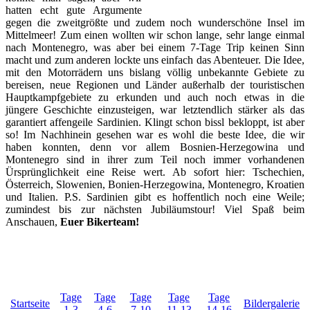
hatten echt gute Argumente
gegen die zweitgrößte und zudem noch wunderschöne Insel im
Mittelmeer! Zum einen wollten wir schon lange, sehr lange einmal
nach Montenegro, was aber bei einem 7-Tage Trip keinen Sinn
macht und zum anderen lockte uns einfach das Abenteuer. Die Idee,
mit den Motorrädern uns bislang völlig unbekannte Gebiete zu
bereisen, neue Regionen und Länder außerhalb der touristischen
Hauptkampfgebiete zu erkunden und auch noch etwas in die
jüngere Geschichte einzusteigen, war letztendlich stärker als das
garantiert affengeile Sardinien. Klingt schon bissl bekloppt, ist aber
so! Im Nachhinein gesehen war es wohl die beste Idee, die wir
haben konnten, denn vor allem Bosnien-Herzegowina und
Montenegro sind in ihrer zum Teil noch immer vorhandenen
Ürsprünglichkeit eine Reise wert. Ab sofort hier: Tschechien,
Österreich, Slowenien, Bonien-Herzegowina, Montenegro, Kroatien
und Italien. P.S. Sardinien gibt es hoffentlich noch eine Weile;
zumindest bis zur nächsten Jubiläumstour! Viel Spaß beim
Anschauen,
Euer Bikerteam!
Tage
Tage
Tage
Tage
Tage
Startseite
Bildergalerie
1-3
4-6
7-10
11-13
14-16