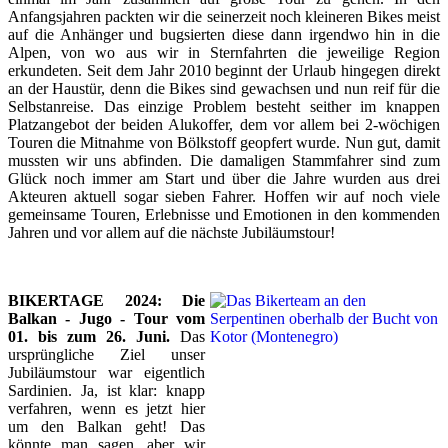
Anfangsjahren packten wir die seinerzeit noch kleineren Bikes meist
auf die Anhänger und bugsierten diese dann irgendwo hin in die
Alpen, von wo aus wir in Sternfahrten die jeweilige Region
erkundeten. Seit dem Jahr 2010 beginnt der Urlaub hingegen direkt
an der Haustür, denn die Bikes sind gewachsen und nun reif für die
Selbstanreise. Das einzige Problem besteht seither im knappen
Platzangebot der beiden Alukoffer, dem vor allem bei 2-wöchigen
Touren die Mitnahme von Bölkstoff geopfert wurde. Nun gut, damit
mussten wir uns abfinden. Die damaligen Stammfahrer sind zum
Glück noch immer am Start und über die Jahre wurden aus drei
Akteuren aktuell sogar sieben Fahrer. Hoffen wir auf noch viele
gemeinsame Touren, Erlebnisse und Emotionen in den kommenden
Jahren und vor allem auf die nächste Jubiläumstour!
BIKERTAGE 2024: Die
Balkan - Jugo - Tour vom
01. bis zum 26. Juni.
Das
ursprüngliche Ziel unser
Jubiläumstour war eigentlich
Sardinien. Ja, ist klar: knapp
verfahren, wenn es jetzt hier
um den Balkan geht! Das
könnte man sagen, aber wir